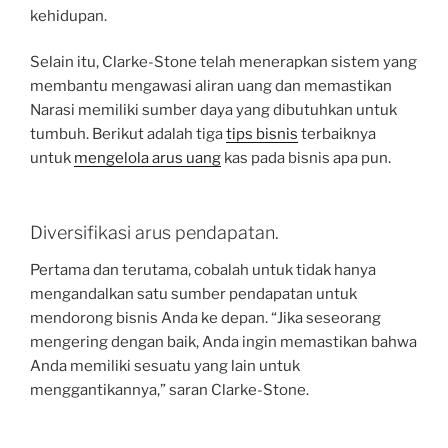
kehidupan.
Selain itu, Clarke-Stone telah menerapkan sistem yang
membantu mengawasi aliran uang dan memastikan
Narasi memiliki sumber daya yang dibutuhkan untuk
tumbuh. Berikut adalah tiga
tips bisnis
terbaiknya
untuk
mengelola arus uang
kas pada bisnis apa pun.
Diversifikasi arus pendapatan.
Pertama dan terutama, cobalah untuk tidak hanya
mengandalkan satu sumber pendapatan untuk
mendorong bisnis Anda ke depan. “Jika seseorang
mengering dengan baik, Anda ingin memastikan bahwa
Anda memiliki sesuatu yang lain untuk
menggantikannya,” saran Clarke-Stone.