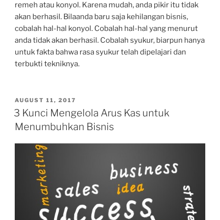
remeh atau konyol. Karena mudah, anda pikir itu tidak
akan berhasil. Bilaanda baru saja kehilangan bisnis,
cobalah hal-hal konyol. Cobalah hal-hal yang menurut
anda tidak akan berhasil. Cobalah syukur, biarpun hanya
untuk fakta bahwa rasa syukur telah dipelajari dan
terbukti tekniknya.
POSTED
AUGUST 11, 2017
ON
3 Kunci Mengelola Arus Kas untuk
Menumbuhkan Bisnis