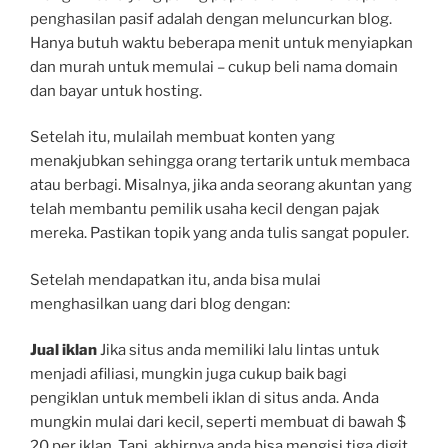
penghasilan pasif adalah dengan meluncurkan blog.
Hanya butuh waktu beberapa menit untuk menyiapkan
dan murah untuk memulai – cukup beli nama domain
dan bayar untuk hosting.
Setelah itu, mulailah membuat konten yang
menakjubkan sehingga orang tertarik untuk membaca
atau berbagi. Misalnya, jika anda seorang akuntan yang
telah membantu pemilik usaha kecil dengan pajak
mereka. Pastikan topik yang anda tulis sangat populer.
Setelah mendapatkan itu, anda bisa mulai
menghasilkan uang dari blog dengan:
Jual iklan
Jika situs anda memiliki lalu lintas untuk
menjadi afiliasi, mungkin juga cukup baik bagi
pengiklan untuk membeli iklan di situs anda. Anda
mungkin mulai dari kecil, seperti membuat di bawah $
20 per iklan. Tapi, akhirnya anda bisa mengisi tiga digit.