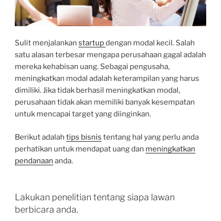
Sulit menjalankan
startup
dengan modal kecil. Salah
satu alasan terbesar mengapa perusahaan gagal adalah
mereka kehabisan uang. Sebagai pengusaha,
meningkatkan modal adalah keterampilan yang harus
dimiliki. Jika tidak berhasil meningkatkan modal,
perusahaan tidak akan memiliki banyak kesempatan
untuk mencapai target yang diinginkan.
Berikut adalah
tips bisnis
tentang hal yang perlu anda
perhatikan untuk mendapat uang dan
meningkatkan
pendanaan
anda.
Lakukan penelitian tentang siapa lawan
berbicara anda.