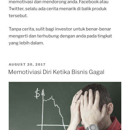
memotivasi dan mendorong anda. Facebook atau
Twitter, selalu ada cerita menarik di balik produk
tersebut.
Tanpa cerita, sulit bagi investor untuk benar-benar
mengerti dan terhubung dengan anda pada tingkat
yang lebih dalam.
POSTED
AUGUST 20, 2017
ON
Memotiviasi Diri Ketika Bisnis Gagal