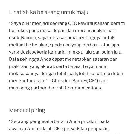
Lihatlah ke belakang untuk maju
“Saya pikir menjadi seorang CEO kewirausahaan berarti
berfokus pada masa depan dan merencanakan hari
esok. Namun, saya merasa sama pentingnya untuk
melihat ke belakang pada apa yang berhasil, atau apa
yang tidak bekerja kemarin, minggu lalu dan bulan lalu.
Data sehingga Anda dapat menetapkan sasaran dan
prakiraan yang akurat, serta belajar bagaimana
melakukannya dengan lebih baik, lebih cepat, dan lebih
menguntungkan. ” – Christine Barney, CEO dan
managing partner dari rbb Communications.
Mencuci piring
“Seorang pengusaha berarti Anda proaktif, pada
awalnya Anda adalah CEO, perwakilan penjualan,