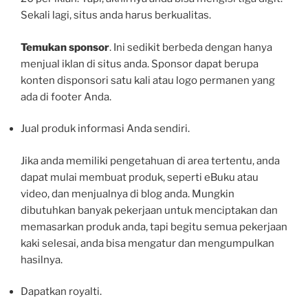
Sekali lagi, situs anda harus berkualitas.
Temukan sponsor
. Ini sedikit berbeda dengan hanya
menjual iklan di situs anda. Sponsor dapat berupa
konten disponsori satu kali atau logo permanen yang
ada di footer Anda.
Jual produk informasi Anda sendiri.
Jika anda memiliki pengetahuan di area tertentu, anda
dapat mulai membuat produk, seperti eBuku atau
video, dan menjualnya di blog anda. Mungkin
dibutuhkan banyak pekerjaan untuk menciptakan dan
memasarkan produk anda, tapi begitu semua pekerjaan
kaki selesai, anda bisa mengatur dan mengumpulkan
hasilnya.
Dapatkan royalti.