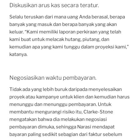
Diskusikan arus kas secara teratur.
Selalu teruskan dari mana uang Anda berasal, berapa
banyak yang masuk dan berapa banyak yang akan
keluar. “Kami memiliki laporan perkiraan yang telah
kami buat untuk melacak hutang, piutang, dan
kemudian apa yang kami tunggu dalam proyeksi kami,”
katanya.
Negosiasikan waktu pembayaran.
Tidak ada yang lebih buruk daripada menyelesaikan
proyek atau kampanye untuk klien dan kemudian harus
menunggu dan menunggu pembayaran. Untuk
membantu mengurangi risiko itu, Clarke-Stone
mengatakan bahwa dia melakukan negosiasi
pembayaran dimuka, sehingga Narasi mendapat
bayaran paling sedikit sebagian dari faktur sebelum