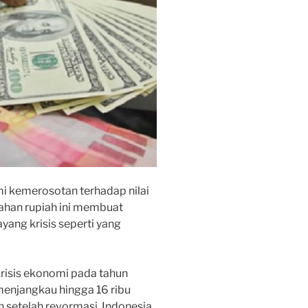
i kemerosotan terhadap nilai
ahan rupiah ini membuat
ang krisis seperti yang
isis ekonomi pada tahun
 menjangkau hingga 16 ribu
n setelah revormasi, Indonesia