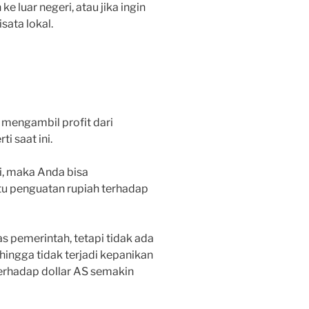
e luar negeri, atau jika ingin
sata lokal.
 mengambil profit dari
i saat ini.
i, maka Anda bisa
u penguatan rupiah terhadap
 pemerintah, tetapi tidak ada
hingga tidak terjadi kepanikan
terhadap dollar AS semakin