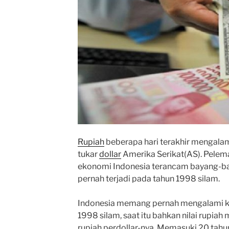
Rupiah
beberapa hari terakhir mengalam
tukar
dollar
Amerika Serikat(AS). Pelem
ekonomi Indonesia terancam bayang-bay
pernah terjadi pada tahun 1998 silam.
Indonesia memang pernah mengalami kr
1998 silam, saat itu bahkan nilai rupiah
rupiah perdollar-nya. Memasuki 20 tahu